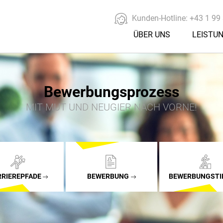
Kunden-Hotline:
+43 1 99 
ÜBER UNS
LEISTU
Bewerbungsprozess
MIT MUT UND NEUGIER NACH VORNE!
RRIEREPFADE
BEWERBUNG
BEWERBUNGSTI