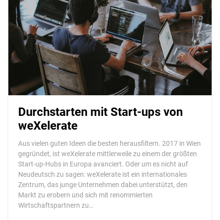
Durchstarten mit Start-ups von
weXelerate
Aus vielen guten Ideen die besten herausfiltern. 2017 in Wien
gegründet, ist weXelerate mittlerweile zu einem der größten
Start-up-Hubs in Europa avanciert. Oder um es nicht auf
Neudeutsch zu sagen: weXelerate ist ein internationales
Zentrum, das junge Unternehmen dabei unterstützt, den
Markt zu erobern und sich mit renommierten
Wirtschaftspartnern zu…