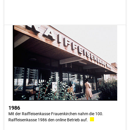
1986
Gleichzeitig bedeutete diese Umstellung den Beginn des online
Zeitalters für das Burgenland, denn zeitgleich stellten auch
Podersdorf um. Diese markanten Ereignisse fallen in einen
Zeitraum, in dem die erste onlineVerbindung ihr 10jähriges
Bestandsjubiläum begeht. Im Mai 1975, also nach
Fertigstellung des Raiffeisenhauses, nahm die Raiffeisenbank
Wien Hollandstraße als erste Raiffeisenbank den online Betrieb
auf.
1986
Mit der Raiffeisenkasse Frauenkirchen nahm die 100.
Raiffeisenkasse 1986 den online Betrieb auf.