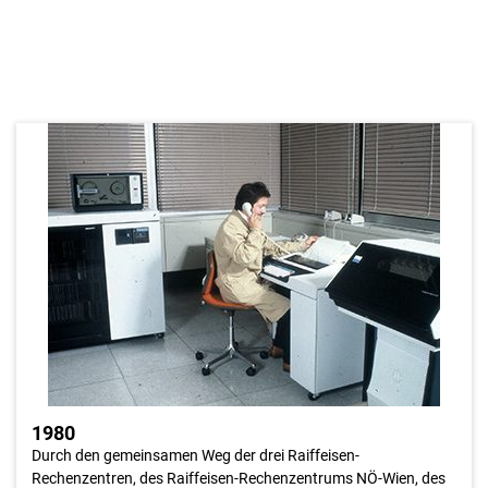
1980
Es war 1978, also bereits acht Jahre zuvor, als im Raiffeisen-
Rechenzentrum der Beschluss gefasst wurde, die damals
bestehenden vier Bankenbuchungsprogramme, nämlich das
NÖRK-Programm, das Buchungsprogramm der
Raiffeisenlandesbank NÖ-Wien, das Buchungsprogramm der
Maschinenkreditgenossenschaft und das Buchungsprogramm
der Genossenschaftlichen Zentralbank durch ein gemeinsames
Produkt zu ersetzen.
1980
Durch den gemeinsamen Weg der drei Raiffeisen-
Rechenzentren, des Raiffeisen-Rechenzentrums NÖ-Wien, des