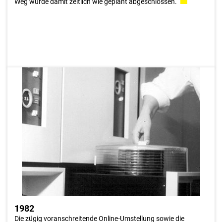
Weg wurde damit zeitlich wie geplant abgeschlossen.
1982
6 Plattenlaufwerke der neuen Dünnfilmtechnologie mit einer
Speicherkapazität von je 2,5 GB somit insgesamt 15 GB
angemietet. Um diesen Plattentyp softwaremäßig unterstützen
zu können, war es notwendig die Betriebssystemversion BS
3000/MSP einzusetzen.
1982
Die zügig voranschreitende Online-Umstellung sowie die