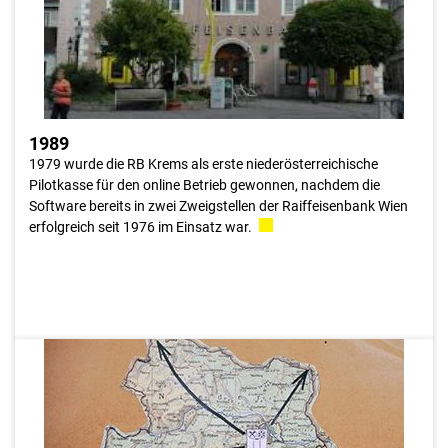
Problemen mit der Postleitung konnte dies erst im März 1990
erfolgen. Damit war der vor 3 Jahren eingeleitete
„Dialogisierungprozess“ abgeschlossen.
1989
1979 wurde die RB Krems als erste niederösterreichische
Pilotkasse für den online Betrieb gewonnen, nachdem die
Software bereits in zwei Zweigstellen der Raiffeisenbank Wien
erfolgreich seit 1976 im Einsatz war.
1989
Das gesamte Datennetz würde aneinandergereiht einer
Entfernung von rund 8.000 Kilometer ergeben. Das entspricht
in etwa der Entfernung Wien- New York. Aufbauend auf diesem