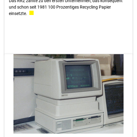
Das RRZ zählte zu den ersten Unternehmen, das konsequent
und schon seit 1981 100 Prozentiges Recycling Papier
einsetzte.
1981
Diese gesellige Plattform für Computerinteressierte verfügte
über eine eigene Zeitung und erlangte sogar Fernsehpräsenz.
Über Sponsoring der Zentralbank konnte ein attraktives
Klublokal bezogen werden. Chipsi hielt sich als österreichischer
Trendsetter bis weit in die Neunziger – als das Internet die Welt
zu einem einzigen Computerclub machte. Mit bis zu 300
Mitgliedern war Chipsi ein kleiner Vorreiter des World Wide Web.