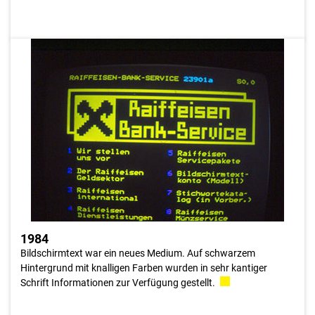
1984
Im Rahmen des Bundesprojektes Gebos wurden die
Saldoabfragen, Kontoauszugsabfragen der letzten 25
Umsätze, Überweisungen sowie das Bestellwesen für diverse
Formular bzw. Schecks über das neue Medium Bildschirmtext
den Kunden bei Home-Banking-Transaktionen realisiert.
1984
Bildschirmtext war ein neues Medium. Auf schwarzem
Hintergrund mit knalligen Farben wurden in sehr kantiger
Schrift Informationen zur Verfügung gestellt.