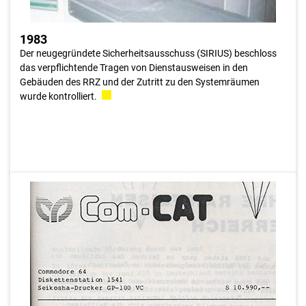
1983
Der neugegründete Sicherheitsausschuss (SIRIUS) beschloss
das verpflichtende Tragen von Dienstausweisen in den
Gebäuden des RRZ und der Zutritt zu den Systemräumen
wurde kontrolliert.
1983
COMCAT ist die erste firmeninterne Gründung mit dem Ziel
eines erweiterten Leistungsspektrums. Über ComCat erfolgte
einige Jahre der Verkauf von Personalcomputer zu attraktiven
Mitarbeiterkonditionen. ComCat war auch die allererste
Beteiligung – viele folgten noch.