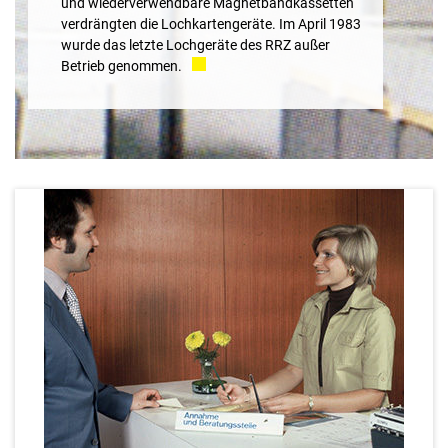
und wiederverwendbare Magnetbandkassetten
verdrängten die Lochkartengeräte. Im April 1983
wurde das letzte Lochgeräte des RRZ außer
Betrieb genommen.
1983
40 Online-Raiffeisenkassen wurden bereits auf das Gebos-
Dispo-Online Programm umgestellt. Nahezu parallel wurde der
Echtbetrieb mit der bundeseinheitlich vereinbarten Online-
Zugriffsmethode au den bundeskompatiblen Groß EDV
Anlagen aufgenommen.