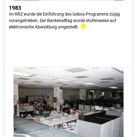
1983
Im RRZ wurde die Einführung des Gebos-Programms zügig
vorangetrieben. Der Bankenalltag wurde stufenweise auf
elektronische Abwicklung umgestellt.
1983
Nicht nur der Vorfall des Brandes in der Nationalbank, auch
das steigenden Datenvolumina und die steigende Anzahl an
täglichen Transaktionen, veranlassten das RRZ schon sehr
frühzeitig sich intensivst mit dem Thema Sicherheit
auseianderzusetzen. Zudem wurden Video-
Überwachungssysteme installiert und der Zugang zu den
Systemräumen noch besser abgesichert.