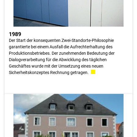
1989
Der Start der konsequenten Zwei-Standorte-Philosophie
garantierte bei einem Ausfall die Aufrechterhaltung des
Produktionsbetriebes. Der zunehmenden Bedeutung der
Dialogverarbeitung für die Abwicklung des täglichen
Geschäftes wurde mit der Umsetzung eines neuen
Sicherheitskonzeptes Rechnung getragen.
1989
10 Jahre später, zum 20jährigen Jubiläum des RRZ wurde die
letzte burgenländische Hauptanstalt and das Online Netz
angeschlossen. Die Umstellung der letzten NÖ- Hauptanstalt,
war ebenso für das 4. Quartal vorgesehen. Aufgrund von