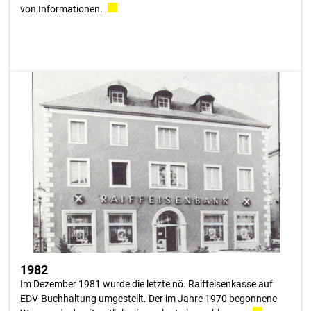
von Informationen.
1982
Das Raiffeisen-Rechenzentrum, das bekanntlich neben dem
Wiener und nö. Bereich auch für das Burgenland tätig ist,
betreut nunmehr über 800 Raiffeisen-Bankstellen in diesen drei
Bundesländern. Für die Raiffeisenkassen, einschließlich der
Zentral- und Spitzeninstitute des Geldsektors wurden damals
rd. 2,5 Mio. Konten geführt und pro Jahr über 50 Mio.
Buchungen abgewickelt, wobei sich die Tagesspitzen mintunter
der 500.00er-Grenze näherten.
1982
Im Dezember 1981 wurde die letzte nö. Raiffeisenkasse auf
EDV-Buchhaltung umgestellt. Der im Jahre 1970 begonnene