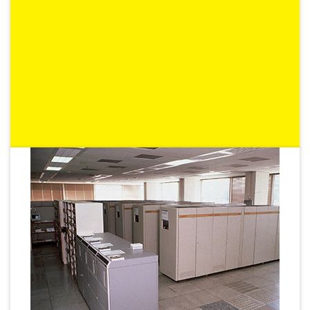
1988
Die damalige Sugana schloss ihr Rechenzentrum und
übersiedelte in das RRZ-Host. Die dazugehörige SAP R/2
Hostlösung konnte nun auch auf dem freien Markt zur
Nutzung angeboten werden. So kam es zu einer SAP-
Kooperation mit Fiducia Karlsruhe. Ein neues
betriebswirtschaftliches Beraterszenario hatte sich damit
herauskristallisiert.