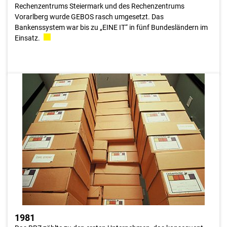
Rechenzentrums Steiermark und des Rechenzentrums
Vorarlberg wurde GEBOS rasch umgesetzt. Das
Bankenssystem war bis zu „EINE IT“ in fünf Bundesländern im
Einsatz.
1981
Der Papierbedarf lag durch den Druck von Tageslisten und
Auszügen in den 90 Jahren jährlich bei 30 Millionen Seiten und
steigerte sich, trotz vermehrten Einsatzes von Technologien auf
rund 300 Millionen A4-Seiten pro Jahr ab dem Jahr 2001.
Ebenso wurde das Silber aus dem Mikrofiche rückgewonnen
und recycled.
1981