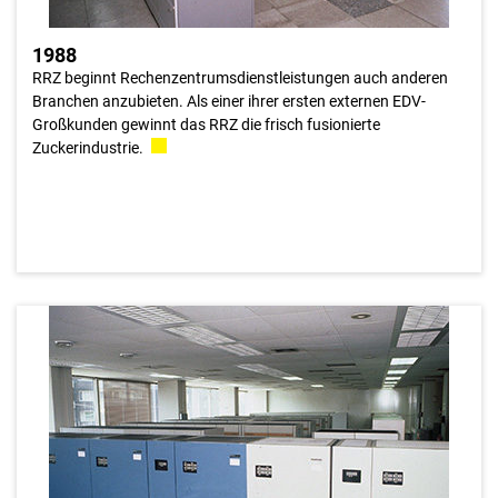
1988
RRZ beginnt Rechenzentrumsdienstleistungen auch anderen
Branchen anzubieten. Als einer ihrer ersten externen EDV-
Großkunden gewinnt das RRZ die frisch fusionierte
Zuckerindustrie.
1989
Im Zuge des Neubaus der Raiffeisen Zentralbank Österreich
wurde eine zweite Betriebsstelle des RRZ am Standort
„Stadtpark“ eingerichtet, die im Normalfall als
Entwicklungsrechenzentrum fungiert und im Katastrophenfall
konnten dort die wichtigsten Verarbeitungen binnen 24
Stunden an diesem Standort aufgenommen werden.