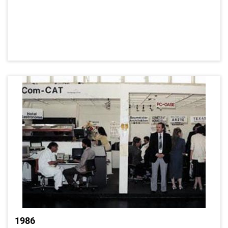
1986
Wenn die Messe auch kein klassisches
Verkaufsinstrumentarium war, so war es ein jährliches
Highlight, ein beliebtes Come Together der Branche. Der RRZ-
Stand, samt Würstelstand und Bierhahn, bewährte sich Messe
für Messe, als exzellente Kontaktbörse für die gesamte EDV-
Branche und zur Finalisierung von Kaufabschlüssen. So wurde
der Stand als reine Kommunikationsgelegenheit, ohne
bilanzwirksame Wertschöpfung, aufrechterhalten.
1986