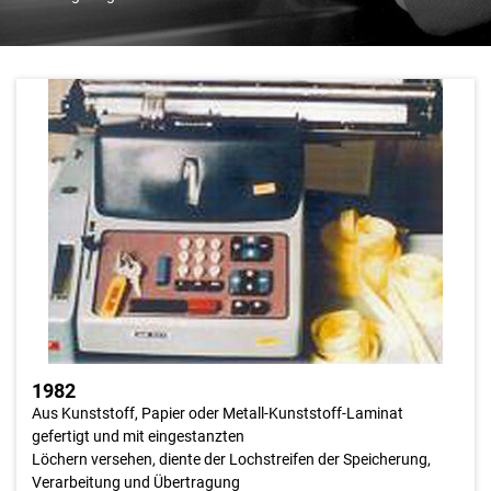
1982
In den Anfangsjahren der Datenverarbeitung war die Erfassung
der Daten mittels Lochstreifen ein billiger und sicherer Weg zur
erfolgreichen Datenverarbeitung. Bei den Raiffeisenkassen des
Einzugsbereichs des RRZ waren rund 200 solcher Geräte im
Einsatz. Neue Erfassungsterminals und wiederverwendbare
Magnetbandkassetten verdrängten die Lochkartengeräte. Im
April 1983 wurde das letzte Lochgeräte des RRZ außer Betrieb
genommen.
1982
Aus Kunststoff, Papier oder Metall-Kunststoff-Laminat
gefertigt und mit eingestanzten
Löchern versehen, diente der Lochstreifen der Speicherung,
Verarbeitung und Übertragung