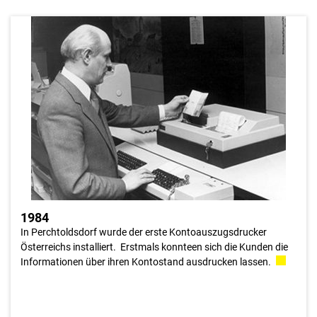
1984
In einer derartigen Routinesituation konnte der Automat die
menschliche Arbeitskraft exzellent ersetzen und wurde auch
gerne angenommen, weil durch den automatisierten Druck
auch eine gewisse Privatsphäre gewahrt wurde. Dieser Service
am Kunden setzte sich langfristig und lückenlos durch und
wurde um weitere Möglichkeiten des Informationeabrufs
ergänzt.
1984
In Perchtoldsdorf wurde der erste Kontoauszugsdrucker
Österreichs installiert. Erstmals konnteen sich die Kunden die
Informationen über ihren Kontostand ausdrucken lassen.