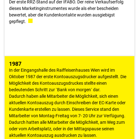
Der erste RRZ-Stand auf der IFABO. Der reine Verkaufserfolg
dieses Marketinginstrumentes wurde als eher bescheiden
bewertet, aber die Kundenkontakte wurden ausgiebigst
gepflegt.
1987
1987
In der Eingangshalle des Raiffeisenhauses Wien wird im
Wie bei der versteckten Kamera, wurden die ersten
Oktober 1987 der erste Kontoauszugsdrucker aufgestellt. Die
Kontoauszugsdrucker in den Filialen unauffällig durch eine
Möglichkeit des Kontoauszugsdruckes stellte einen
Glaswand beobachtet. Eine spannende Situation: Als erste
bedeutenden Schritt zur `Bank von morgen` dar.
Kundin kam eine betagte Dame zum neuen Automaten. Zur
Dadurch haben alle Mitarbeiter die Möglichkeit, sich einen
Freude der verantwortlichen Beobachter holte die Dame ihren
aktuellen Kontoauszug durch Einschreiben der EC-Karte oder
Auszug mühelos ab. Dann allerdings schritt sie entschlossen
Kundenkarte erstellen zu lassen. Dieses Service stand den
zum Schalter, um ihn sich vorlesen zu lassen.
Mitarbeiter von Montag-Freitag von 7- 20 Uhr zur Verfügung.
Dadurch hatten alle Mitarbeiter die Möglichkeit, am Weg zum
oder vom Arbeitsplatz, oder in der Mittagspause seinen
aktuellen Kontoauszug ausdrucken zu lassen.